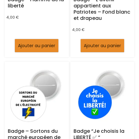
liberté
appartient aux
Patriotes – Fond blanc
4,00
€
et drapeau
4,00
€
Ajouter au panier
Ajouter au panier
Badge – Sortons du
Badge “Je choisis la
marché européen de
LIBERTÉ ✅ “