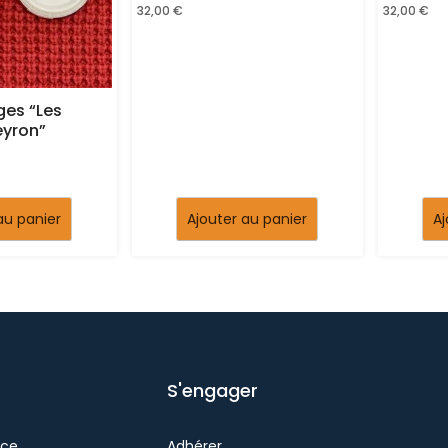
32,00
€
32,00
€
ges “Les
eyron”
au panier
Ajouter au panier
Aj
S'engager
nce
Adhérer