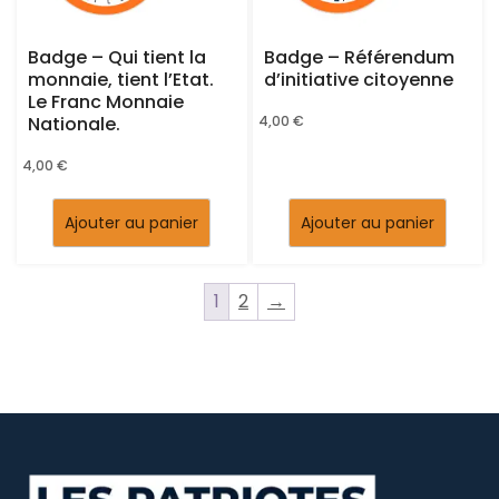
Badge – Qui tient la
Badge – Référendum
monnaie, tient l’Etat.
d’initiative citoyenne
Le Franc Monnaie
Nationale.
4,00
€
4,00
€
Ajouter au panier
Ajouter au panier
1
2
→