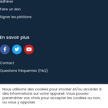
Adhérer
Faire un don
Signer les pétitions
En savoir plus
Contact
Questions fréquentes (FAQ)
Politique de confidentialité
Mentions légales
Nous utilisons des cookies pour stocker et/ou accéder à
des informations sur votre appareil. Vous pouvez
Conditions générales de vente
paramétrer vos choix pour accepter les cookies ou non,
ou vous y opposer.