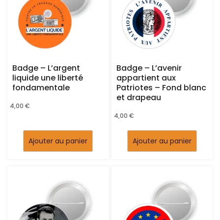
Badge – L’argent
Badge – L’avenir
liquide une liberté
appartient aux
fondamentale
Patriotes – Fond blanc
et drapeau
4,00
€
4,00
€
Ajouter au panier
Ajouter au panier