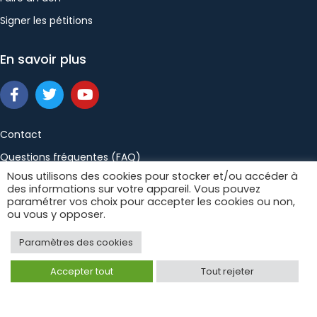
Signer les pétitions
En savoir plus
Contact
Questions fréquentes (FAQ)
Nous utilisons des cookies pour stocker et/ou accéder à
des informations sur votre appareil. Vous pouvez
paramétrer vos choix pour accepter les cookies ou non,
Politique de confidentialité
Mentions légales
ou vous y opposer.
Conditions générales de vente
Paramètres des cookies
Accepter tout
Tout rejeter
Copyright © 2026 Les Patriotes. Tous droits
réservés.